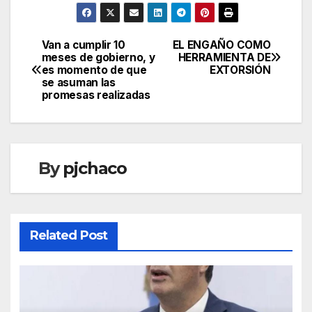
Van a cumplir 10
EL ENGAÑO COMO
Navegación
meses de gobierno, y
HERRAMIENTA DE
es momento de que
EXTORSIÓN
de
se asuman las
promesas realizadas
entradas
By
pjchaco
Related Post