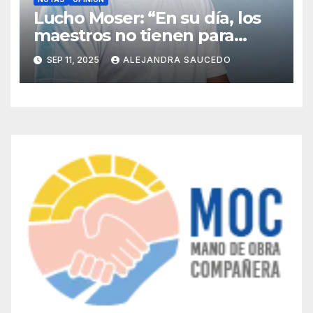
Lucho Moser: “En su día, los
maestros no tienen para
festejar por el ajuste de Milei
SEP 11, 2025
ALEJANDRA SAUCEDO
y Zdero”