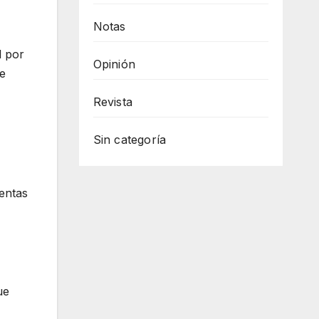
Notas
l por
Opinión
e
Revista
Sin categoría
uentas
ue