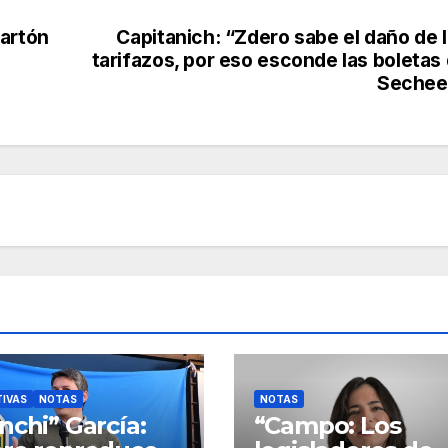
cartón
Capitanich: “Zdero sabe el daño de 
tarifazos, por eso esconde las boletas
Sechee
TIVAS
NOTAS
NOTAS
nchi” García:
“Campo: Los