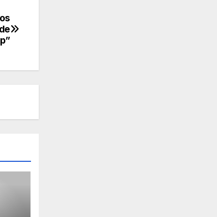
los
 de
p”