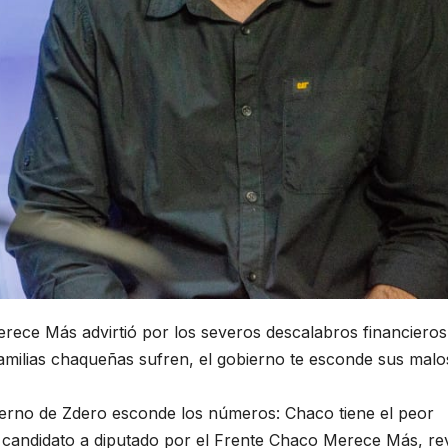
erece Más advirtió por los severos descalabros financieros
amilias chaqueñas sufren, el gobierno te esconde sus malo
bierno de Zdero esconde los números: Chaco tiene el peor
candidato a diputado por el Frente Chaco Merece Más, re