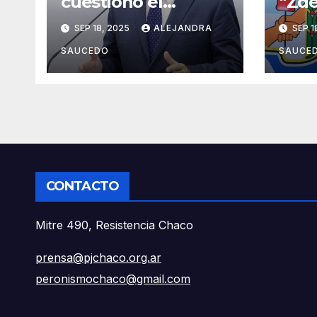
cuestionó el
“Zde
Presupuesto de
en e
SEP 18, 2025
ALEJANDRA
SEP 1
Milei: “Es un ajuste
mode
brutal con
dest
SAUCEDO
SAUCE
consecuencias
econ
reales”
prod
CONTACTO
Mitre 490, Resistencia Chaco
prensa@pjchaco.org.ar
peronismochaco@gmail.com