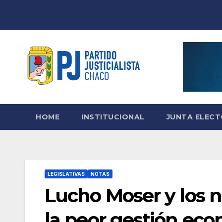
Skip
to
content
HOME
INSTITUCIONAL
JUNTA ELEC
LEGISLATIVAS
NOTAS
Lucho Moser y los n
la peor gestión eco