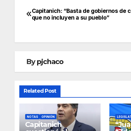
Capitanich: “Basta de gobiernos de 
Navegación
que no incluyen a su pueblo”
de
entradas
By
pjchaco
Related Post
NOTAS
OPINIÓN
LEGISLA
Capitanich
“Jua