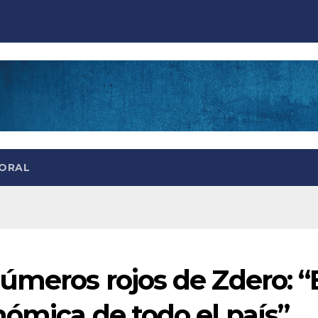
TORAL
úmeros rojos de Zdero: “
nómica de todo el país”