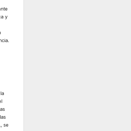
ante
ca y
n
ncia.
la
el
las
las
, se