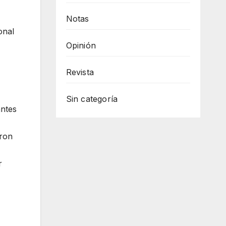
Notas
onal
Opinión
Revista
Sin categoría
antes
aron
r