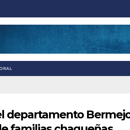
TORAL
 el departamento Bermejo
e familias chaqueñas