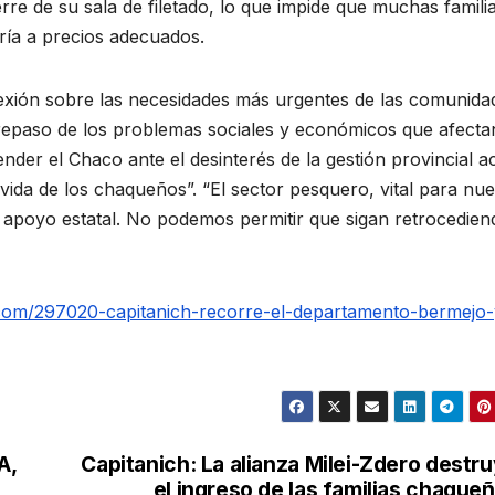
erre de su sala de filetado, lo que impide que muchas famili
ía a precios adecuados.
lexión sobre las necesidades más urgentes de las comunida
n repaso de los problemas sociales y económicos que afecta
ender el Chaco ante el desinterés de la gestión provincial a
e vida de los chaqueños”. “El sector pesquero, vital para nue
e apoyo estatal. No podemos permitir que sigan retrocedien
.com/297020-capitanich-recorre-el-departamento-bermejo-
A,
Capitanich: La alianza Milei-Zdero destr
el ingreso de las familias chaque