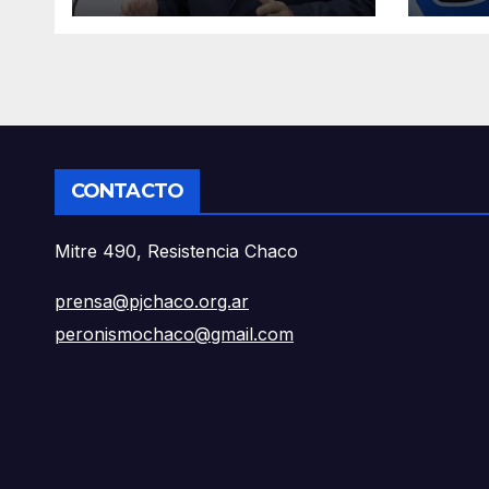
consecuencias
econ
reales”
prod
CONTACTO
Mitre 490, Resistencia Chaco
prensa@pjchaco.org.ar
peronismochaco@gmail.com