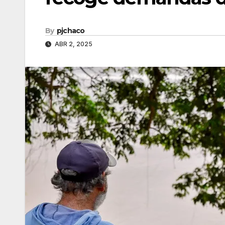
By
pjchaco
ABR 2, 2025