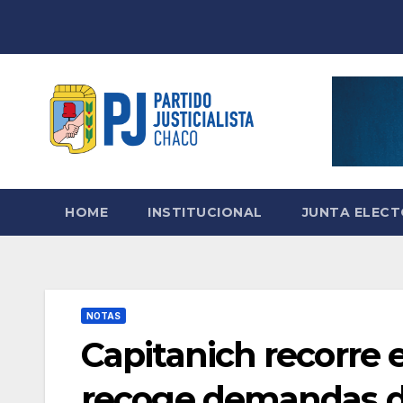
Skip
to
content
HOME
INSTITUCIONAL
JUNTA ELEC
NOTAS
Capitanich recorre
recoge demandas d