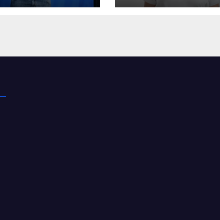
omía y la
ucción”