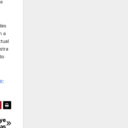
as
des
n a
ctual
stra
do
y-
uye
ñas