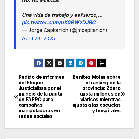
Una vida de trabajo y esfuerzo,…
pic.twitter.com/uX0RWzDJBC
— Jorge Capitanich (@jmcapitanich)
April 28, 2025
Pedido de informes
Benítez Molas sobre
Navegación
del Bloque
el ranking en la
Justicialista por el
provincia: Zdero
de
manejo de la pauta
gasta millones en
de FAPPO para
viáticos mientras
entradas
campañas
ajusta a las escuelas
manipuladoras en
y hospitales
redes sociales