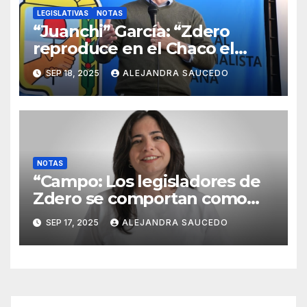
LEGISLATIVAS
NOTAS
“Juanchi” García: “Zdero
reproduce en el Chaco el
modelo Milei para destruir la
SEP 18, 2025
ALEJANDRA SAUCEDO
economía y la producción”
NOTAS
“Campo: Los legisladores de
Zdero se comportan como
mascotas de Milei”
SEP 17, 2025
ALEJANDRA SAUCEDO