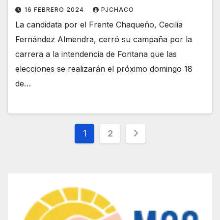
16 FEBRERO 2024
PJCHACO
La candidata por el Frente Chaqueño, Cecilia
Fernández Almendra, cerró su campaña por la
carrera a la intendencia de Fontana que las
elecciones se realizarán el próximo domingo 18
de…
Paginación
1
2
de
entradas