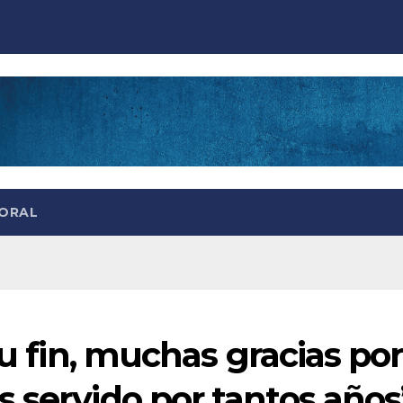
TORAL
su fin, muchas gracias por
 servido por tantos años