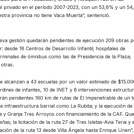
al privado en el período 2007-2023, con un 53,6% y un 5
stra provincia no tiene Vaca Muerta”, sentenció.
ueva gestión quedarán pendientes de ejecución 209 obras p
: desde 18 Centros de Desarrollo Infantil; hospitales de
erminales de ómnibus como las de Presidencia de la Plaza;
 otras.
ue alcanzan a 43 escuelas por un valor estimado de $15.00
ardines de infantes, 10 de INET y 8 intervenciones estructur
n pendientes 160 km de rutas de El Impenetrable de un t
 infraestructura barrial como La Rubita; y la ejecución de
a y Granja Tres Arroyos con financiamiento de la CAF. Qu
as; la licitación de la ruta 27 de Tres Isletas-Avia Terai y e
ación de la ruta 13 desde Villa Ángela hasta Enrique Urien”,