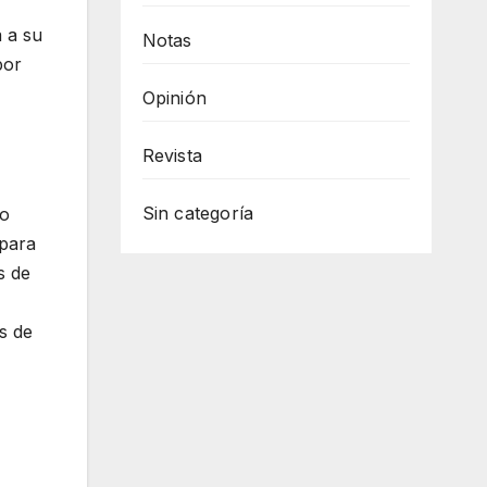
a a su
Notas
por
Opinión
Revista
Sin categoría
co
 para
s de
es de