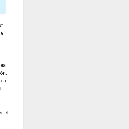
”.
ra
rea
ión,
 por
l:
r el