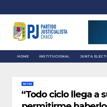
Skip
to
content
HOME
INSTITUCIONAL
JUNTA ELEC
NOTAS
“Todo ciclo llega a 
permitirme haberlos