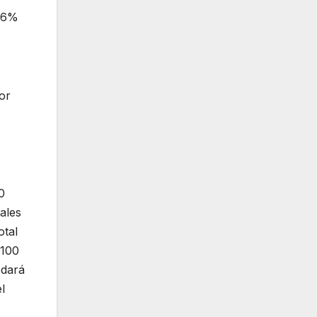
4,6%
or
0
ales
otal
 100
edará
l