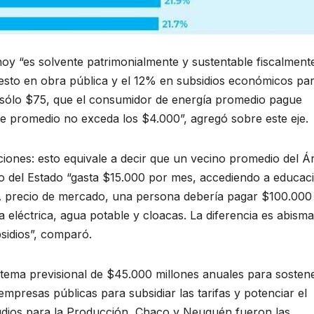
oy “es solvente patrimonialmente y sustentable fiscalmente
uesto en obra pública y el 12% en subsidios económicos pa
 sólo $75, que el consumidor de energía promedio pague
e promedio no exceda los $4.000”, agregó sobre este eje.
iones: esto equivale a decir que un vecino promedio del Á
io del Estado “gasta $15.000 por mes, accediendo a educac
. “A precio de mercado, una persona debería pagar $100.000
a eléctrica, agua potable y cloacas. La diferencia es abisma
sidios”, comparó.
istema previsional de $45.000 millones anuales para sostene
mpresas públicas para subsidiar las tarifas y potenciar el
studios para la Producción, Chaco y Neuquén fueron las