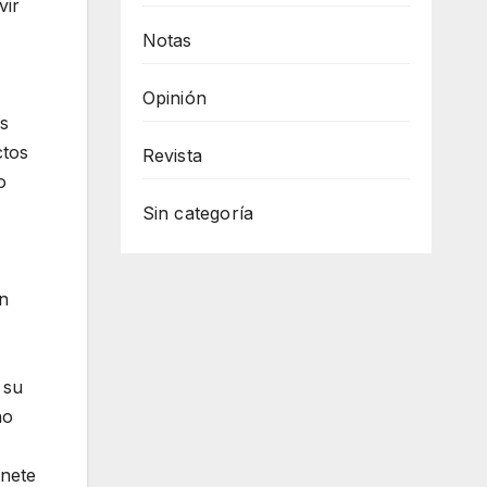
vir
Notas
Opinión
as
ctos
Revista
o
Sin categoría
on
 su
no
inete