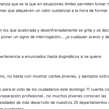
nanza que es la que en situaciones límites permiten tomar 
ones que adquieren un valor sustancial a la hora de formar
 los que acalorada y desenfrenadamente se grita y se dis
 poner un signo de interrogación… ¿a cualquier precio y d
pertenencia a enunciados hasta dogmáticos si se quiere
no, no basta con mostrar caritas jóvenes, y ejemplos sobr
para el voto de los ciudadanos este domingo 11 cuenta co
u preparación profesional…no muchos jóvenes conocen las
ecesidades de más desarrollo de nuestros 25 departamentos
km cuadrados.