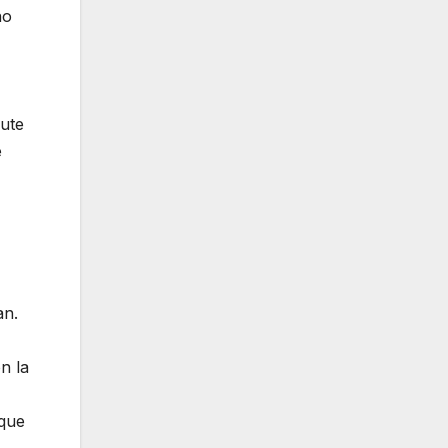
no
cute
e
an.
n la
 que