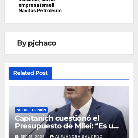
entradas
empresa israelí
Navitas Petroleum
By
pjchaco
Related Post
NOTAS
OPINIÓN
Capitanich cuestionó el
Presupuesto de Milei: “Es un
ajuste brutal con
SEP 18, 2025
ALEJANDRA SAUCEDO