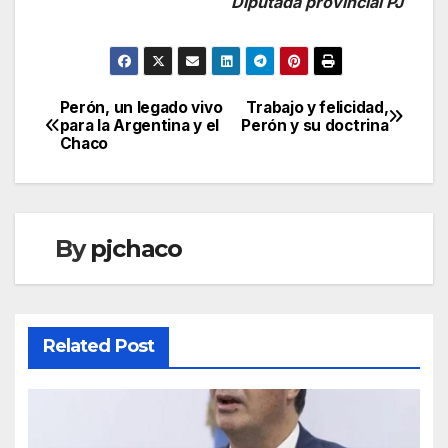
Diputada provincial PJ
Perón, un legado vivo
Trabajo y felicidad,
Navegación
para la Argentina y el
Perón y su doctrina
Chaco
de
entradas
By
pjchaco
Related Post