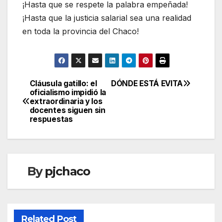
¡Hasta que se respete la palabra empeñada!
¡Hasta que la justicia salarial sea una realidad
en toda la provincia del Chaco!
Cláusula gatillo: el
DÓNDE ESTÁ EVITA
Navegación
oficialismo impidió la
extraordinaria y los
de
docentes siguen sin
respuestas
entradas
By
pjchaco
Related Post