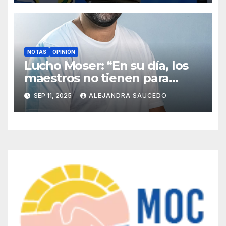
NOTAS
OPINIÓN
Lucho Moser: “En su día, los
maestros no tienen para
festejar por el ajuste de Milei
SEP 11, 2025
ALEJANDRA SAUCEDO
y Zdero”