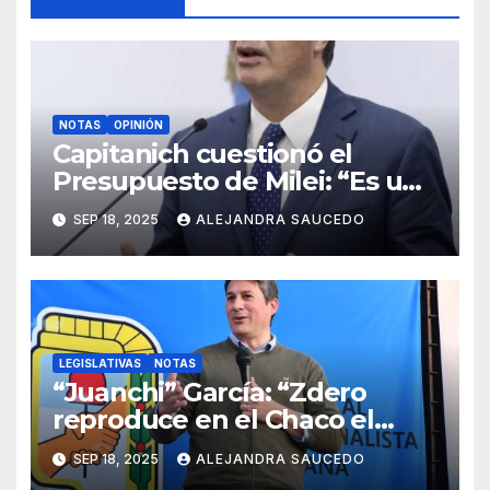
NOTAS
OPINIÓN
Capitanich cuestionó el
Presupuesto de Milei: “Es un
ajuste brutal con
SEP 18, 2025
ALEJANDRA SAUCEDO
consecuencias reales”
LEGISLATIVAS
NOTAS
“Juanchi” García: “Zdero
reproduce en el Chaco el
modelo Milei para destruir la
SEP 18, 2025
ALEJANDRA SAUCEDO
economía y la producción”