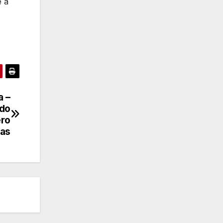
e a
a –
ado
ero
das