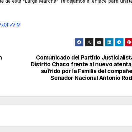
te de esta “Larga Marcha” Te dejamos el enlace para unirt
Vx0FvVlM
n
Comunicado del Partido Justicialist
Distrito Chaco frente al nuevo atent
sufrido por la Familia del compañ
Senador Nacional Antonio Ro