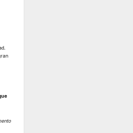
ad.
gran
que
mento