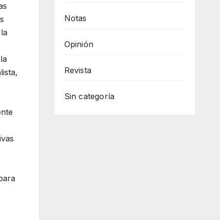
as
Notas
os
 la
Opinión
la
Revista
ista,
Sin categoría
ente
ivas
para