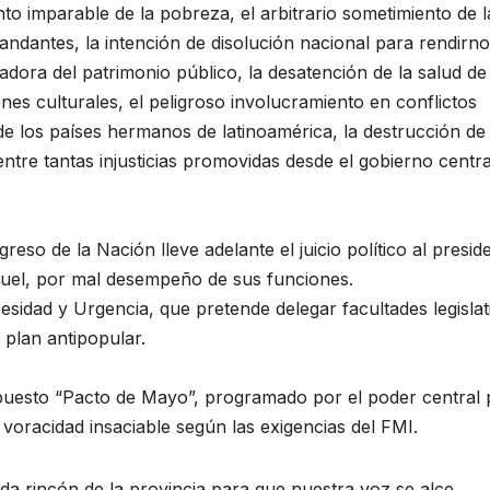
to imparable de la pobreza, el arbitrario sometimiento de l
andantes, la intención de disolución nacional para rendirn
izadora del patrimonio público, la desatención de la salud de
nes culturales, el peligroso involucramiento en conflictos
de los países hermanos de latinoamérica, la destrucción de 
ntre tantas injusticias promovidas desde el gobierno central
eso de la Nación lleve adelante el juicio político al presid
larruel, por mal desempeño de sus funciones.
sidad y Urgencia, que pretende delegar facultades legislat
 plan antipopular.
upuesto “Pacto de Mayo”, programado por el poder central 
 voracidad insaciable según las exigencias del FMI.
a rincón de la provincia para que nuestra voz se alce,