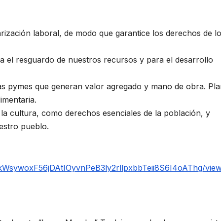
arización laboral, de modo que garantice los derechos de l
ra el resguardo de nuestros recursos y para el desarrollo
 las pymes que generan valor agregado y mano de obra. Pl
imentaria.
 y la cultura, como derechos esenciales de la población, y
estro pueblo.
SekWsywoxF56jDAtIOyvnPeB3ly2rllpxbbTeii8S6I4oAThg/vie