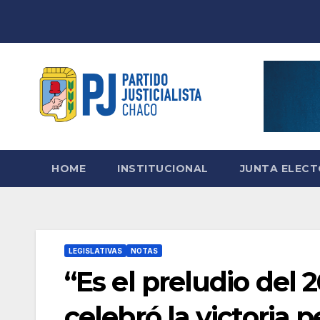
Skip
to
content
HOME
INSTITUCIONAL
JUNTA ELEC
LEGISLATIVAS
NOTAS
“Es el preludio del 
celebró la victoria 