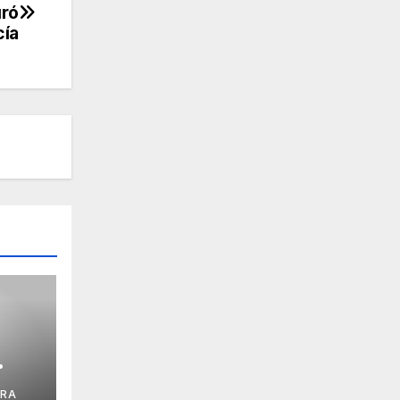
uró
cía
DRA