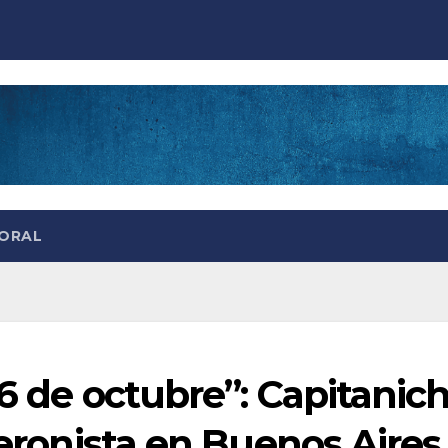
TORAL
26 de octubre”: Capitanic
peronista en Buenos Aires