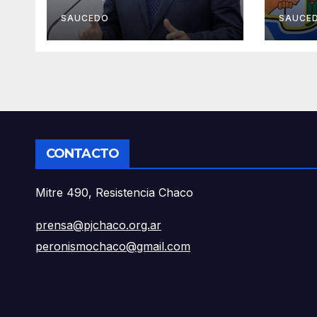
Milei: “Es un ajuste
mode
brutal con
dest
SAUCEDO
SAUCE
consecuencias
econ
reales”
prod
CONTACTO
Mitre 490, Resistencia Chaco
prensa@pjchaco.org.ar
peronismochaco@gmail.com