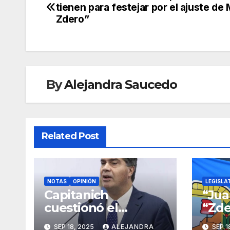
tienen para festejar por el ajuste de M
de
Zdero”
entradas
By
Alejandra Saucedo
Related Post
NOTAS
OPINIÓN
LEGISLA
Capitanich
“Jua
cuestionó el
“Zde
Presupuesto de
en e
SEP 18, 2025
ALEJANDRA
SEP 1