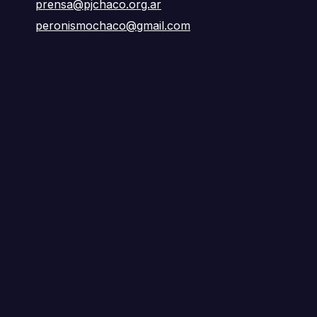
prensa@pjchaco.org.ar
peronismochaco@gmail.com