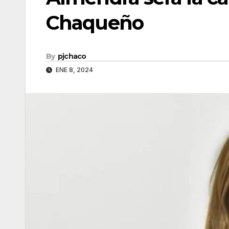
Chaqueño
By
pjchaco
ENE 8, 2024