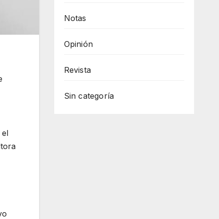
Notas
Opinión
Revista
e
Sin categoría
 el
tora
vo