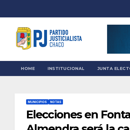
Skip
to
content
HOME
INSTITUCIONAL
JUNTA ELEC
MUNICIPIOS
NOTAS
Elecciones en Fonta
Almendra será la ca