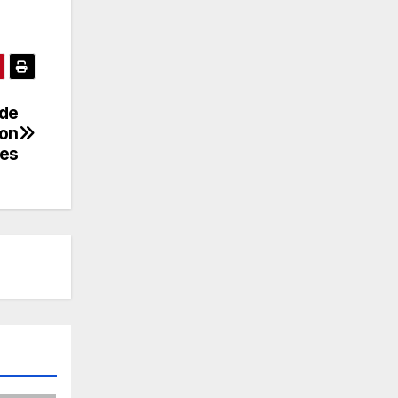
 de
con
res