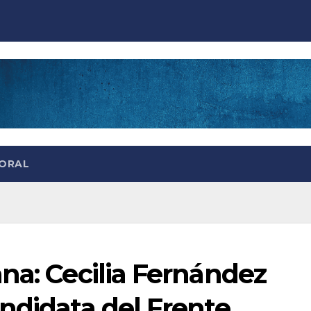
TORAL
na: Cecilia Fernández
ndidata del Frente