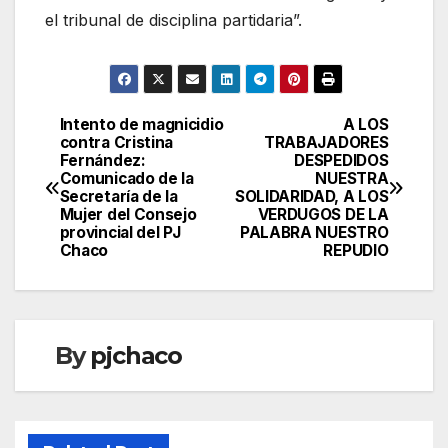
el tribunal de disciplina partidaria”.
Intento de magnicidio
A LOS
Navegación
contra Cristina
TRABAJADORES
Fernández:
DESPEDIDOS
de
Comunicado de la
NUESTRA
Secretaría de la
SOLIDARIDAD, A LOS
entradas
Mujer del Consejo
VERDUGOS DE LA
provincial del PJ
PALABRA NUESTRO
Chaco
REPUDIO
By
pjchaco