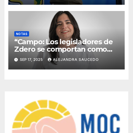
NOTAS
“Campo: Los legisladores de
Zdero se comportan como
mascotas de Milei”
SEP 17, 2025
ALEJANDRA SAUCEDO