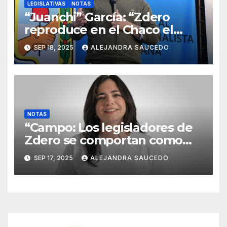
LEGISLATIVAS
NOTAS
“Juanchi” García: “Zdero
reproduce en el Chaco el
modelo Milei para destruir la
SEP 18, 2025
ALEJANDRA SAUCEDO
economía y la producción”
NOTAS
“Campo: Los legisladores de
Zdero se comportan como
mascotas de Milei”
SEP 17, 2025
ALEJANDRA SAUCEDO