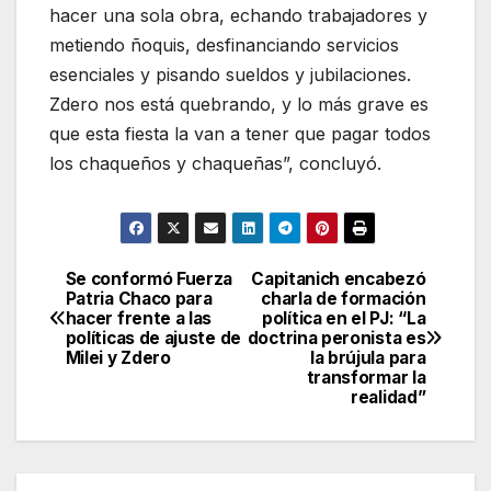
hacer una sola obra, echando trabajadores y
metiendo ñoquis, desfinanciando servicios
esenciales y pisando sueldos y jubilaciones.
Zdero nos está quebrando, y lo más grave es
que esta fiesta la van a tener que pagar todos
los chaqueños y chaqueñas”, concluyó.
Se conformó Fuerza
Capitanich encabezó
Navegación
Patria Chaco para
charla de formación
hacer frente a las
política en el PJ: “La
de
políticas de ajuste de
doctrina peronista es
Milei y Zdero
la brújula para
entradas
transformar la
realidad”