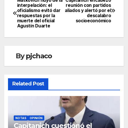
Matkovich huyó de la
Capitanich encabezó
Navegación
interpelación: el
reunión con partidos
oficialismo evitó dar
aliados y alertó por el
de
respuestas por la
descalabro
muerte del oficial
socioeconómico
entradas
Agustín Duarte
By
pjchaco
Related Post
NOTAS
OPINIÓN
Capitanich cuestionó el